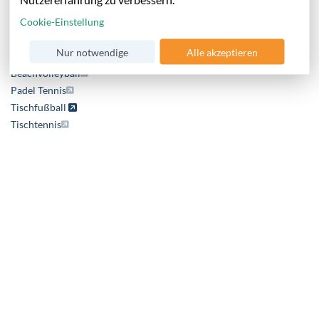
Yoga
Wassersport
Cookie-Einstellung
Stand-up Paddling
Nur notwendige
Alle akzeptieren
Ballsport
Beachvolleyball
Padel Tennis
Tischfußball
Tischtennis