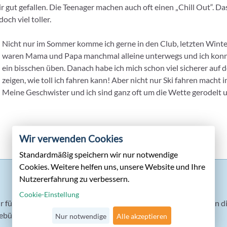
 gut gefallen. Die Teenager machen auch oft einen „Chill Out“. Das
ch viel toller.
Nicht nur im Sommer komme ich gerne in den Club, letzten Winter
waren Mama und Papa manchmal alleine unterwegs und ich konnte
ein bisschen üben. Danach habe ich mich schon viel sicherer auf 
zeigen, wie toll ich fahren kann! Aber nicht nur Ski fahren macht
Meine Geschwister und ich sind ganz oft um die Wette gerodelt 
Wir verwenden Cookies
Standardmäßig speichern wir nur notwendige
Cookies. Weitere helfen uns, unsere Website und Ihre
Nutzererfahrung zu verbessern.
Cookie-Einstellung
 für alle Delfinis (2-3 Jahre) und Flippers (4-6 Jahre) an 6 Tage
bühr vor Ort in den deutschen Ferien.
Nur notwendige
Alle akzeptieren