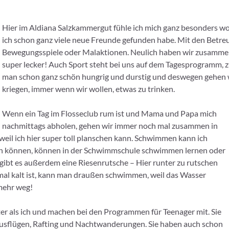
Hier im Aldiana Salzkammergut fühle ich mich ganz besonders woh
ich schon ganz viele neue Freunde gefunden habe. Mit den Betreu
Bewegungsspiele oder Malaktionen. Neulich haben wir zusammen
super lecker! Auch Sport steht bei uns auf dem Tagesprogramm, zu
man schon ganz schön hungrig und durstig und deswegen gehen
kriegen, immer wenn wir wollen, etwas zu trinken.
Wenn ein Tag im Flosseclub rum ist und Mama und Papa mich
nachmittags abholen, gehen wir immer noch mal zusammen in
 weil ich hier super toll planschen kann. Schwimmen kann ich
men können, können in der Schwimmschule schwimmen lernen oder
gibt es außerdem eine Riesenrutsche – Hier runter zu rutschen
mal kalt ist, kann man draußen schwimmen, weil das Wasser
 mehr weg!
er als ich und machen bei den Programmen für Teenager mit. Sie
usflügen, Rafting und Nachtwanderungen. Sie haben auch schon